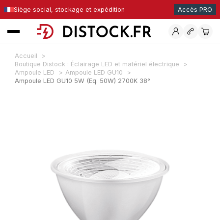
Siège social, stockage et expédition
Accès PRO
Accueil
Boutique Distock : Éclairage LED et matériel électrique
Ampoule LED
Ampoule LED GU10
Ampoule LED GU10 5W (Eq. 50W) 2700K 38°