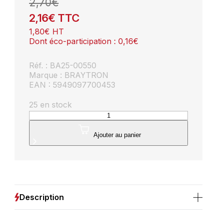
2,70
€
2,16
€
TTC
1,80
€
HT
Dont éco-participation :
0,16
€
Réf. : BA25-00550
Marque : BRAYTRON
EAN : 5949097700453
25 en stock
quantité
de
Ampoule
Ajouter au panier
LED
GU10
5W
(Eq.
50W)
2700K
Description
38°