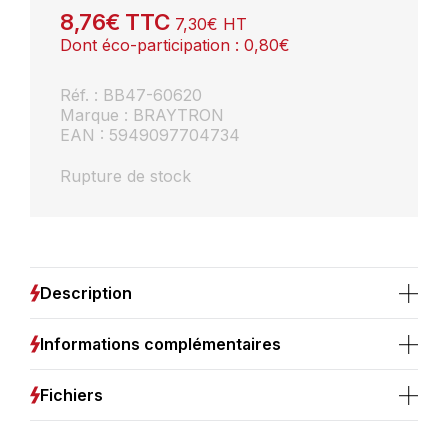
8,76
€
TTC
7,30
€
HT
Dont éco-participation :
0,80
€
Réf. : BB47-60620
Marque : BRAYTRON
EAN : 5949097704734
Rupture de stock
Description
Informations complémentaires
Fichiers