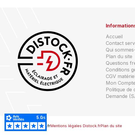
Information
Accueil
Contact servi
Qui sommes
Plan du site
Questions f
Conditions g
CGV matériel
Mon Compt
Politique de 
Demande (S
© Copyright Distock.fr
Mentions légales Distock.fr
Plan du site