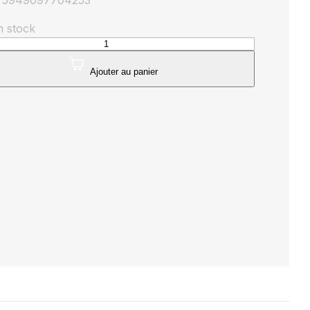
: 5949097704253
n stock
té
ule
Ajouter au panier
K
age
ant
m