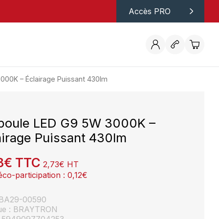
Accès PRO
00K – Éclairage Puissant 430lm
oule LED G9 5W 3000K –
airage Puissant 430lm
8
€
TTC
2,73
€
HT
éco-participation :
0,12
€
: BA29-00590
ue : BRAYTRON