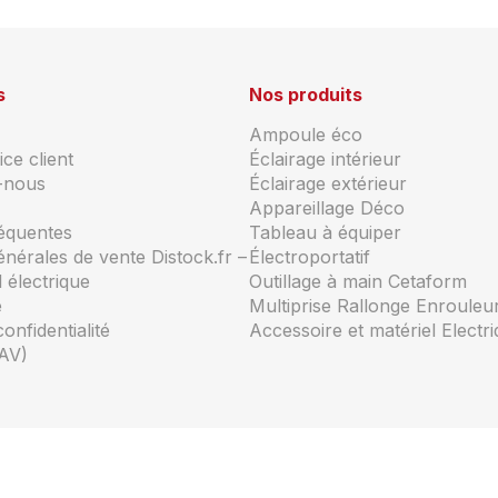
s
Nos produits
Ampoule éco
ce client
Éclairage intérieur
-nous
Éclairage extérieur
Appareillage Déco
réquentes
Tableau à équiper
énérales de vente Distock.fr –
Électroportatif
 électrique
Outillage à main Cetaform
e
Multiprise Rallonge Enrouleu
confidentialité
Accessoire et matériel Electr
AV)