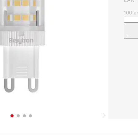
EAN 
100 e
quanti
de
Ampo
LED
G9
5W
3000
–
Éclair
Puiss
430l