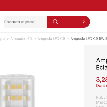
ique
Ampoule LED
Ampoule LED G9
Ampoule LED G9 5W 30
Amp
Écl
3,2
Dont 
Réf. 
Marq