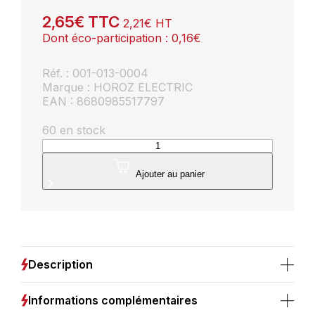
2,65
€
TTC
2,21
€
HT
Dont éco-participation :
0,16
€
Réf. : 001-013-0004
Marque : HOROZ ELECTRIC
EAN : 8680985517797
60 en stock
quantité
de
Ampoule
Ajouter au panier
LED
flamme
à
filament
4W
(Eq.
Description
32W)
E14
4200K
Informations complémentaires