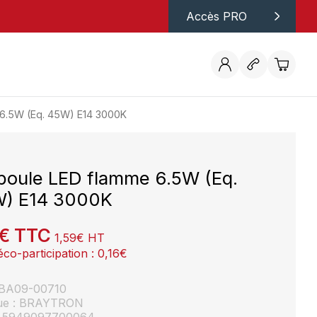
Accès PRO
6.5W (Eq. 45W) E14 3000K
oule LED flamme 6.5W (Eq.
) E14 3000K
€
TTC
1,59
€
HT
éco-participation :
0,16
€
: BA09-00710
ue : BRAYTRON