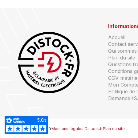
Information
Accueil
Contact servi
Qui sommes
Plan du site
Questions f
Conditions g
CGV matériel
Mon Compt
Politique de 
Demande (S
© Copyright Distock.fr
Mentions légales Distock.fr
Plan du site