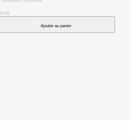
: 5949097700064
stock
té
Ajouter au panier
ule
me
K