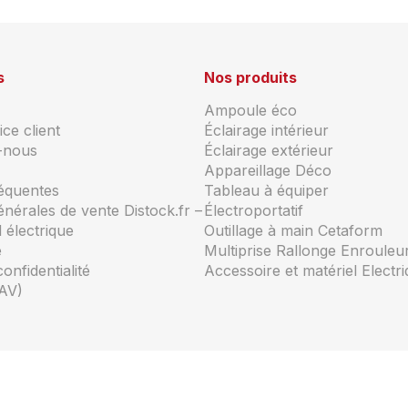
s
Nos produits
Ampoule éco
ce client
Éclairage intérieur
-nous
Éclairage extérieur
Appareillage Déco
réquentes
Tableau à équiper
énérales de vente Distock.fr –
Électroportatif
 électrique
Outillage à main Cetaform
e
Multiprise Rallonge Enrouleu
confidentialité
Accessoire et matériel Electr
AV)