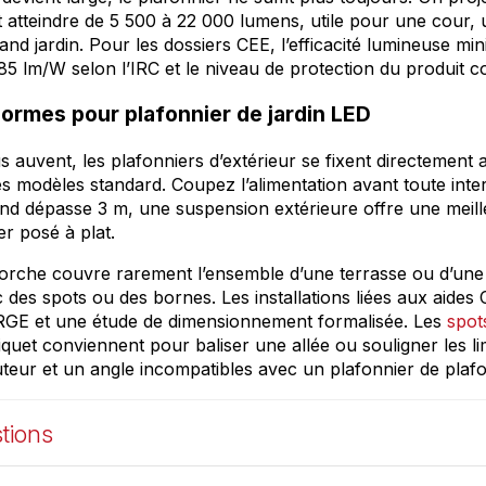
atteindre de 5 500 à 22 000 lumens, utile pour une cour,
nd jardin. Pour les dossiers CEE, l’efficacité lumineuse m
185 lm/W selon l’IRC et le niveau de protection du produit 
 normes pour plafonnier de jardin LED
auvent, les plafonniers d’extérieur se fixent directement 
les modèles standard. Coupez l’alimentation avant toute inte
nd dépasse 3 m, une suspension extérieure offre une meille
er posé à plat.
rche couvre rarement l’ensemble d’une terrasse ou d’une al
des spots ou des bornes. Les installations liées aux aides
ié RGE et une étude de dimensionnement formalisée. Les
spot
quet conviennent pour baliser une allée ou souligner les li
uteur et un angle incompatibles avec un plafonnier de plaf
tions