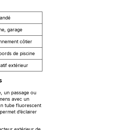
andé
he, garage
nnement côtier
bords de piscine
atif extérieur
s
ée, un passage ou
mens avec un
un tube fluorescent
permet d’éclairer
ecteur extérieur de