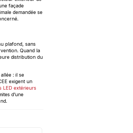
 une façade
inimale demandée se
concerné.
au plafond, sans
rvention. Quand la
ure distribution du
lée : il se
 CEE exigent un
s LED extérieurs
mites d’une
ond.