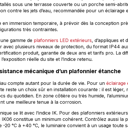
nstallés sous une terrasse couverte ou un porche semi-abrit
ion contre les jets d’eau, recommandée pour un éclairage e
 en immersion temporaire, à prévoir dès la conception prè
gurations très contraintes.
e une gamme de
plafonniers LED extérieurs
, d’appliques et 
eur avec plusieurs niveaux de protection, du format IP44 au
rtification produit, garantie de deux ans et tarifs pro. La di
l’exposition réelle du site et l’indice retenu.
ésistance mécanique d’un plafonnier étanche
ériau compte autant pour la durée de vie. Pour un
éclairage
e reste un choix sûr en installation courante : il est léger,
cs du quotidien. En zone côtière ou très humide, l’aluminium
nt une meilleure tenue à la corrosion.
ique se lit avec l’indice IK. Pour des plafonniers extérieurs
 IK06 constitue un minimum cohérent. Contrôlez aussi la p
 -20 °C à +40 °C, le luminaire convient à un usage toute s