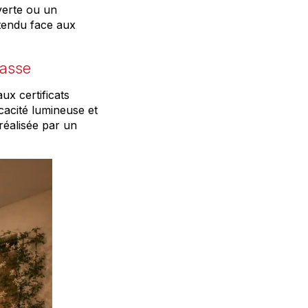
verte ou un
tendu face aux
rasse
ux certificats
icacité lumineuse et
éalisée par un