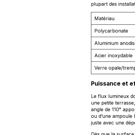
plupart des install
Matériau
Polycarbonate
Aluminium anodis
Acier inoxydable
Verre opale/trem
Puissance et ef
Le flux lumineux d
une petite terrass
angle de 110° appo
ou d’une ampoule l
juste avec une dép
Dès que la surface 