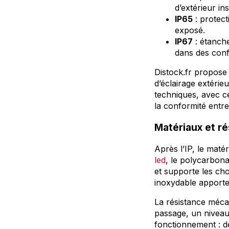
d’extérieur i
IP65
: protect
exposé.
IP67
: étanche
dans des confi
Distock.fr propos
d’éclairage extéri
techniques, avec ce
la conformité entre 
Matériaux et r
Après l’IP, le mat
led
, le polycarbonat
et supporte les cho
inoxydable apporte
La résistance mécan
passage, un niveau
fonctionnement : de