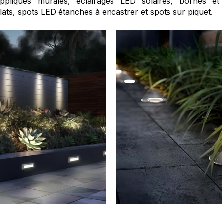
pliques murales, éclairages LED solaires, bornes et p
lats, spots LED étanches à encastrer et spots sur piquet.