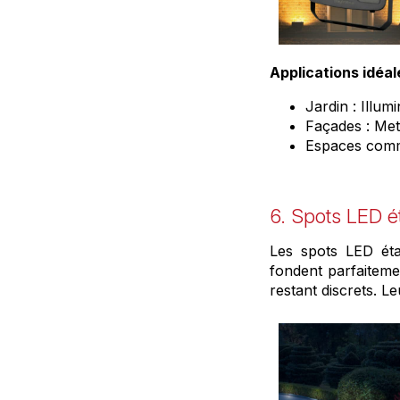
Applications idéal
Jardin : Illum
Façades : Met
Espaces comme
6. Spots LED ét
Les spots LED éta
fondent parfaiteme
restant discrets. L