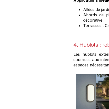
Applications idéal
Allées de jard
Abords de pi
décorative.
Terrasses : C
4. Hublots : ro
Les hublots extér
soumises aux intem
espaces nécessitant